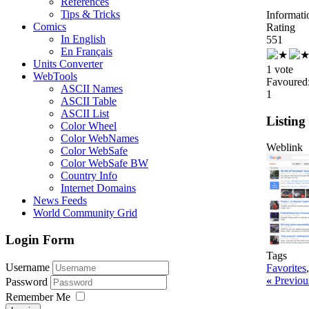
References
Tips & Tricks
Informati
Comics
Rating
In English
5
5
1
En Français
Units Converter
1 vote
WebTools
Favoured
ASCII Names
1
ASCII Table
ASCII List
Listing
Color Wheel
Color WebNames
Weblink
Color WebSafe
Color WebSafe BW
Country Info
Internet Domains
News Feeds
World Community Grid
Login Form
Tags
Username
Favorites
«
Previous
Password
Remember Me