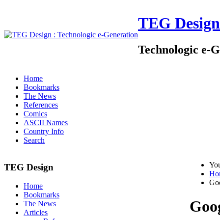
TEG Design
Technologic e-G
Home
Bookmarks
The News
References
Comics
ASCII Names
Country Info
Search
You
TEG Design
Ho
Goo
Home
Bookmarks
Goog
The News
Articles