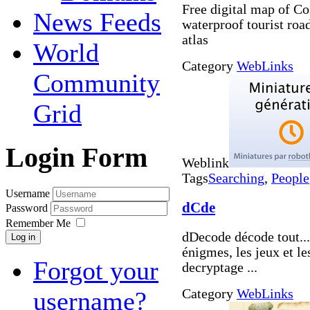
Free digital map of Cos
News Feeds
waterproof tourist ro
atlas
World
Category
WebLinks
Community
Grid
Login Form
Weblink
Tags
Searching
,
People
Username
dCde
Password
Remember Me
dDecode décode tout... 
Log in
énigmes, les jeux et le
Forgot your
decryptage ...
Category
WebLinks
username?