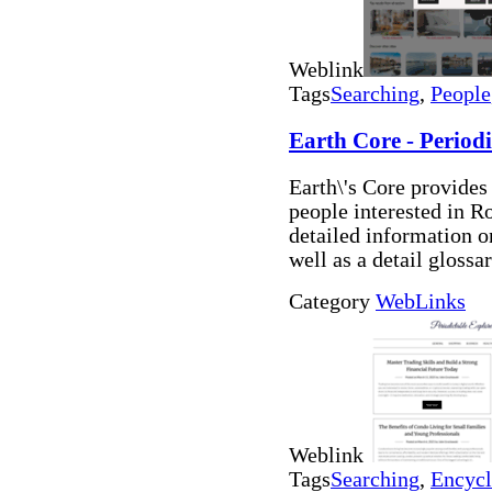
Weblink
Tags
Searching
,
People
Earth Core - Periodi
Earth\'s Core provides
people interested in R
detailed information 
well as a detail glossa
Category
WebLinks
Weblink
Tags
Searching
,
Encycl