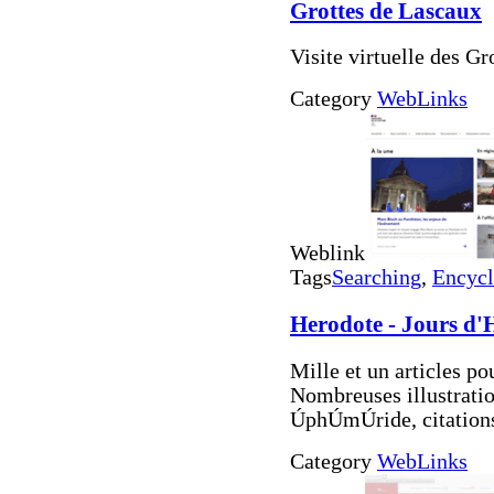
Grottes de Lascaux
Visite virtuelle des G
Category
WebLinks
Weblink
Tags
Searching
,
Encycl
Herodote - Jours d'H
Mille et un articles po
Nombreuses illustratio
ÚphÚmÚride, citations,
Category
WebLinks