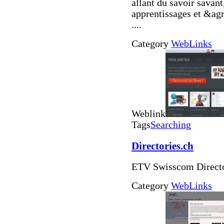
allant du savoir savant,
apprentissages et &ag
....
Category
WebLinks
Weblink
Tags
Searching
Directories.ch
ETV Swisscom Directo
Category
WebLinks