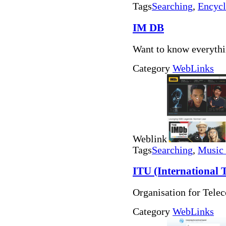
Tags
Searching
,
Encycl
IM DB
Want to know everythi
Category
WebLinks
Weblink
Tags
Searching
,
Music
ITU (International
Organisation for Tele
Category
WebLinks