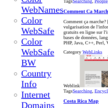
Tags
Searching
,
People
WebNames
Comment Ca March
Color
Comment ça marche? [l
vulgarisation de l'inf
WebSafe
gratuits en ligne sur l
bases de données, lan
Color
PHP, Java, C++, Perl,
WebSafe
Category
WebLinks
BW
Country
Info
Weblink
Tags
Searching
,
Encycl
Internet
Costa Rica Map
Domains