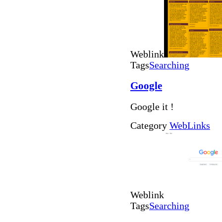
Weblink
Tags
Searching
Google
Google it !
Category
WebLinks
Weblink
Tags
Searching