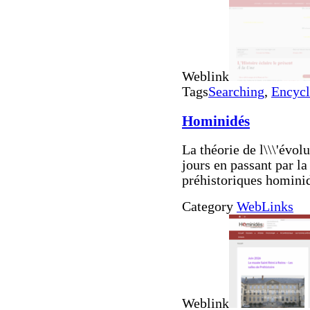
Weblink
Tags
Searching
,
Encycl
Hominidés
La théorie de l\\\'évol
jours en passant par la
préhistoriques hominid
Category
WebLinks
Weblink