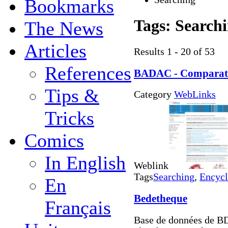
Bookmarks
Tags:
Search
The News
Articles
Results 1 - 20 of 53
References
BADAC - Comparatif d
Tips &
Category
WebLinks
Tricks
Comics
In English
Weblink
Tags
Searching
,
Encycl
En
Bedetheque
Français
Base de données de BD