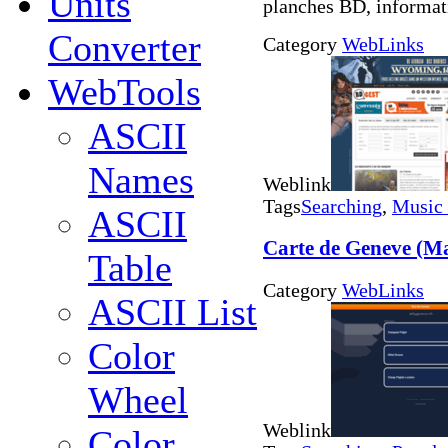
Units
planches BD, informat
Converter
Category
WebLinks
WebTools
ASCII
Names
Weblink
Tags
Searching
,
Music
ASCII
Carte de Geneve (M
Table
Category
WebLinks
ASCII List
Color
Wheel
Weblink
Color