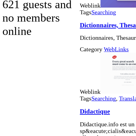
621 guests and
Weblink
Tags
Searching
no members
Dictionnaires, Thes
online
Dictionnaires, Thesaur
Category
WebLinks
Weblink
Tags
Searching
,
Transl
Didactique
Didactique.info est un
sp&eacute;cialis&eacut