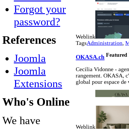
Forgot your
password?
References
Weblink
Tags
Administration
,
M
Featured
Joomla
OKASA.ch
Joomla
Cecilia Vidonne - agen
rangement. OKASA, c'
Extensions
global pour espace de v
Who's Online
We have
Weblink