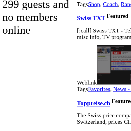
299 guests and
Tags
Shop
,
Coach
,
Ran
no members
Featured
Swiss TXT
online
[:call] Swiss TXT - Te
misc info, TV programs
Weblink
Tags
Favorites
,
News -
Feature
Toppreise.ch
The Swiss price compa
Switzerland, prices C