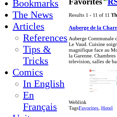
Favorites
Bookmarks
The News
Results 1 - 11 of 11
Th
Articles
Auberge de la Char
References
Auberge Communale de
Le Vaud. Cuisine soign
Tips &
magnifique face au Mo
la Garenne. Chambres 
Tricks
television, salles de b
Comics
In English
En
Weblink
Français
Tags
Favorites
,
Hotel