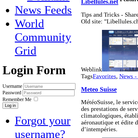
Libellules.net
News Feeds
Tips and Tricks - Shar
World
Old site: "Libellules.c
Community
Grid
Login Form
Weblink
Tags
Favorites
,
News -
Username
Meteo Suisse
Password
Remember Me
MétéoSuisse, le servic
Log in
des prestations de ser
climatologiques, établ
Forgot your
aéronautique et édite 
d’intempéries.
username?