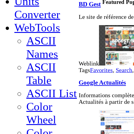
Units
Featured
Po
BD Gest
Converter
Le site de référence d
WebTools
ASCII
Names
Weblink
ASCII
Tags
Favorites
,
Search
Table
Google Actualités
ASCII List
Informations complètes
Actualités à partir de 
Color
Wheel
Color