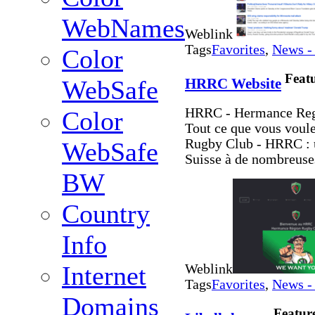
WebNames
Weblink
Tags
Favorites
,
News -
Color
Feat
HRRC Website
WebSafe
HRRC - Hermance Regi
Color
Tout ce que vous voul
Rugby Club - HRRC : 
WebSafe
Suisse à de nombreuses
BW
Country
Info
Internet
Weblink
Tags
Favorites
,
News -
Domains
Featur