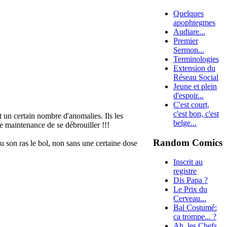
Quelques
apophtegmes
Audiare...
Premier
Sermon...
Terminologies
Extension du
Réseau Social
Jeune et plein
d'espoir...
C'est court,
c'est bon, c'est
nt un certain nombre d'anomalies. Ils les
belge...
de maintenance de se débrouiller !!!
Random Comics
ou son ras le bol, non sans une certaine dose
Inscrit au
registre
Dis Papa ?
Le Prix du
Cerveau...
Bal Costumé:
ca trompe... ?
Ah, les Chefs...