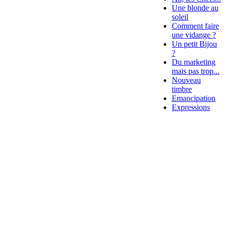
Une blonde au
soleil
Comment faire
une vidange ?
Un petit Bijou
?
Du marketing
mais pas trop...
Nouveau
timbre
Emancipation
Expressions