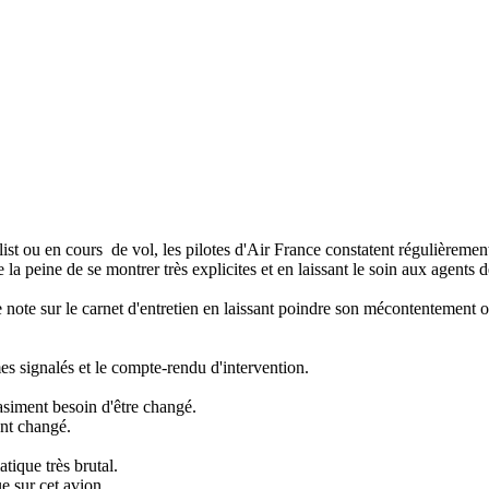
k-list ou en cours de vol, les pilotes d'Air France constatent régulièreme
e la peine de se montrer très explicites et en laissant le soin aux agents 
e note sur le carnet d'entretien en laissant poindre son mécontentement 
 signalés et le compte-rendu d'intervention.
asiment besoin d'être changé.
ent changé.
tique très brutal.
e sur cet avion.