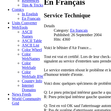
En Français
References
Tips & Tricks
Comics
In English
Service Technique
En Français
Units Converter
Details
WebTools
Category:
En français
ASCII
Published: 26 September 2004
Names
Hits: 4360
ASCII Table
ASCII List
Voici le bêtisier d'Air France...
Color Wheel
Color
Tout est vrai et certifié. Lors de leur chec
WebNames
signalent au service d'entretien sans prendr
Color
WebSafe
Le service entretien résout le problème et l
Color
d'humour teintée d'ironie.
WebSafe BW
Country Info
Voici donc quelques spécimens de problèmes
Internet
Domains
Q: Le pneu principal intérieur gauche a qu
News Feeds
R: Pneu principal intérieur gauche quasim
World Community
Grid
Q: Test en vol OK sauf l'atterrissage automa
R: Pas de système d'atterrissage automatiqu