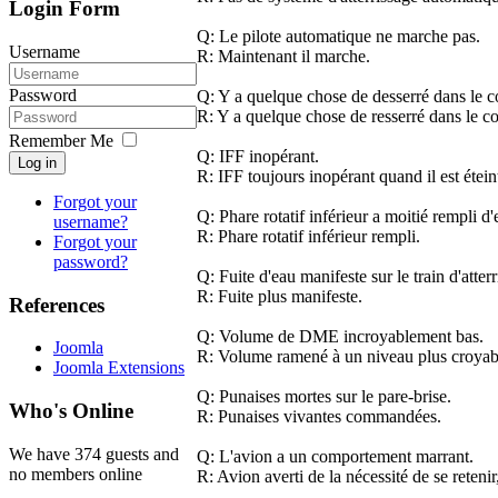
Login Form
Q: Le pilote automatique ne marche pas.
Username
R: Maintenant il marche.
Password
Q: Y a quelque chose de desserré dans le c
R: Y a quelque chose de resserré dans le co
Remember Me
Q: IFF inopérant.
Log in
R: IFF toujours inopérant quand il est étein
Forgot your
Q: Phare rotatif inférieur a moitié rempli d'
username?
R: Phare rotatif inférieur rempli.
Forgot your
password?
Q: Fuite d'eau manifeste sur le train d'atterr
R: Fuite plus manifeste.
References
Q: Volume de DME incroyablement bas.
Joomla
R: Volume ramené à un niveau plus croyab
Joomla Extensions
Q: Punaises mortes sur le pare-brise.
Who's Online
R: Punaises vivantes commandées.
We have 374 guests and
Q: L'avion a un comportement marrant.
no members online
R: Avion averti de la nécessité de se retenir