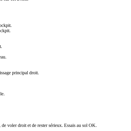
ockpit.
ckpit.
t.
eau.
issage principal droit.
le.
, de voler droit et de rester sérieux. Essais au sol OK.