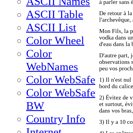
ASCII Names
à parler sans ê
ASCII Table
De retour à la 
l'archevêque, 
ASCII List
Mon Fils, la 
Color Wheel
vodka dans un
d'eau dans la 
Color
D'autre part, 
observations 
WebNames
peu vos proch
Color WebSafe
1) Il n'est nu
bord du calice
Color WebSafe
2) Évitez de v
BW
et surtout, év
dans vos bras,
Country Info
3) Il y a 10 
Internet