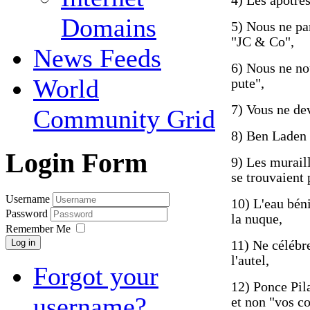
4) Les apôtres
Domains
5) Nous ne pa
"JC & Co",
News Feeds
6) Nous ne no
World
pute",
7) Vous ne de
Community Grid
8) Ben Laden n
Login Form
9) Les muraill
se trouvaient
Username
10) L'eau béni
Password
la nuque,
Remember Me
Log in
11) Ne célébr
l'autel,
Forgot your
12) Ponce Pila
username?
et non "vos co