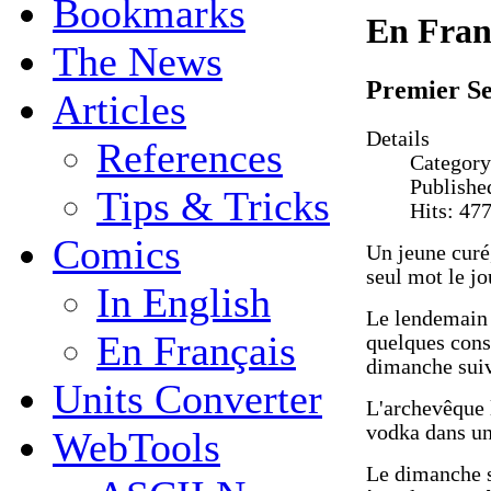
Bookmarks
En Fran
The News
Premier Se
Articles
Details
References
Categor
Publishe
Tips & Tricks
Hits: 47
Comics
Un jeune curé,
seul mot le j
In English
Le lendemain 
En Français
quelques cons
dimanche suiv
Units Converter
L'archevêque l
vodka dans un
WebTools
Le dimanche su