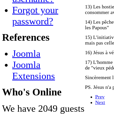
13) Les hostie
Forgot your
consommer av
password?
14) Les pêcheu
les Papous"
References
15) L'initiati
mais pas celle
Joomla
16) Jésus à v
Joomla
17) L'homme as
de "vieux pédé
Extensions
Sincèrement l
PS. Jésus n'a 
Who's Online
Prev
Next
We have 2049 guests