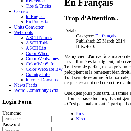
En Français
References
Tips & Tricks
Comics
In English
Trop d'Attention..
En Français
Units Converter
Details
WebTools
Category:
En français
ASCII Names
Published: 25 March 2014
ASCII Table
Hits: 4616
ASCII List
Color Wheel
Mamy vient d'arriver à la maison de r
Color WebNames
Les infirmières la baignent, lui serv
Color WebSafe
Tout semble parfait, mais après un 
Color WebSafe BW
précipitent et la remettent bien droit 
Country Info
Tout semble retourner à la normale,
Internet Domains
de plus essaient de la remettre d'ap
News Feeds
World Community Grid
Quelques jours plus tard, la famill
- Tout se passe bien ici, ils sont gent
Login Form
- C'est pas mal du tout, à part qu'ils
Username
Prev
Next
Password