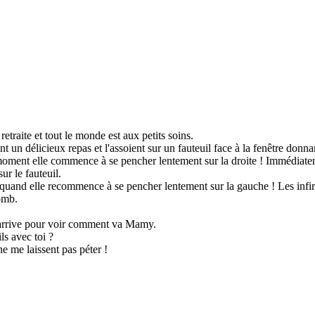
etraite et tout le monde est aux petits soins.
ent un délicieux repas et l'assoient sur un fauteuil face à la fenêtre donn
moment elle commence à se pencher lentement sur la droite ! Immédiate
sur le fauteuil.
 quand elle recommence à se pencher lentement sur la gauche ! Les infir
lomb.
e arrive pour voir comment va Mamy.
ils avec toi ?
 ne me laissent pas péter !