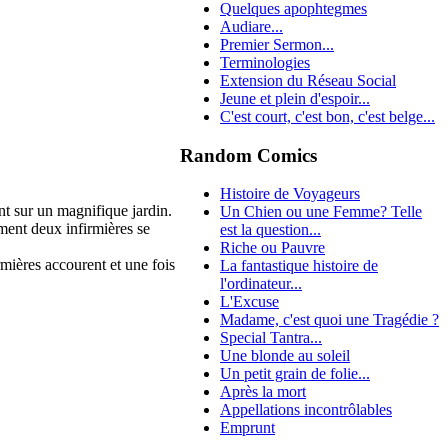
Quelques apophtegmes
Audiare...
Premier Sermon...
Terminologies
Extension du Réseau Social
Jeune et plein d'espoir...
C'est court, c'est bon, c'est belge...
Random Comics
Histoire de Voyageurs
ant sur un magnifique jardin.
Un Chien ou une Femme? Telle
ment deux infirmières se
est la question...
Riche ou Pauvre
mières accourent et une fois
La fantastique histoire de
l'ordinateur...
L'Excuse
Madame, c'est quoi une Tragédie ?
Special Tantra...
Une blonde au soleil
Un petit grain de folie...
Après la mort
Appellations incontrôlables
Emprunt