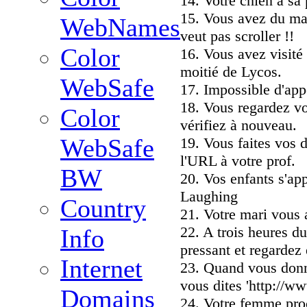
14. Votre chien a sa
15. Vous avez du mal 
WebNames
veut pas scroller !!
Color
16. Vous avez visité 
moitié de Lycos.
WebSafe
17. Impossible d'app
18. Vous regardez vo
Color
vérifiez à nouveau.
WebSafe
19. Vous faites vos
l'URL à votre prof.
BW
20. Vos enfants s'ap
Laughing
Country
21. Votre mari vous 
22. A trois heures d
Info
pressant et regardez
Internet
23. Quand vous donne
vous dites 'http://w
Domains
24. Votre femme proc