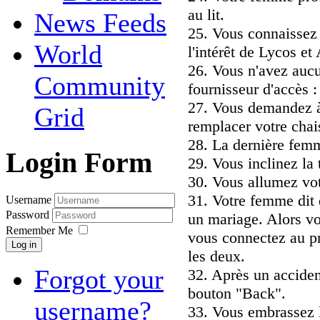
au lit.
News Feeds
25. Vous connaissez 
World
l'intérêt de Lycos et 
26. Vous n'avez auc
Community
fournisseur d'accès 
27. Vous demandez à
Grid
remplacer votre chais
28. La dernière femm
Login Form
29. Vous inclinez la 
30. Vous allumez vot
31. Votre femme dit
Username
Password
un mariage. Alors v
Remember Me
vous connectez au pr
Log in
les deux.
Forgot your
32. Après un accident
bouton "Back".
username?
33. Vous embrassez l