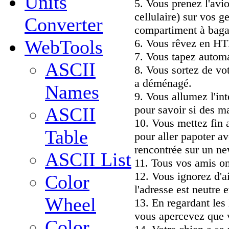
Units
5. Vous prenez l'avio
cellulaire) sur vos g
Converter
compartiment à baga
WebTools
6. Vous rêvez en H
7. Vous tapez autom
ASCII
8. Vous sortez de vo
a déménagé.
Names
9. Vous allumez l'int
pour savoir si des ma
ASCII
10. Vous mettez fin 
Table
pour aller papoter a
rencontrée sur un n
ASCII List
11. Tous vos amis o
12. Vous ignorez d'ai
Color
l'adresse est neutre
Wheel
13. En regardant les
vous apercevez que v
Color