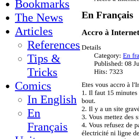
Bookmarks
En Français
The News
Articles
Accro à Internet
References
Details
Category:
En fr
Tips &
Published: 08 J
Tricks
Hits: 7323
Comics
Etes vous accro à l'I
1. Il faut 15 minute
In English
bout.
2. Il y a un site grav
En
3. Vous mettez des sm
Français
4. Vous refusez de p
électricité ni ligne d