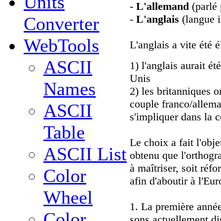
Units
-
L'allemand
(parlé 
-
L'anglais
(langue i
Converter
WebTools
L'anglais a vite été 
ASCII
1) l'anglais aurait é
Unis
Names
2) les britanniques o
couple franco/allema
ASCII
s'impliquer dans la 
Table
Le choix a fait l'ob
ASCII List
obtenu que l'orthogra
à maîtriser, soit réf
Color
afin d'aboutir à l'Eur
Wheel
1. La première année
Color
sons actuellement dis