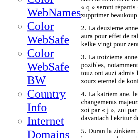
« q » seront répartis
WebNames
zupprimer beaukoup 
Color
2. La deuzieme annee
aura pour effet de r
WebSafe
kelke vingt pour zen
Color
3. La troizieme anne
WebSafe
pozibles, notamment n
touz ont auzi admis 
BW
zourz eternel de konf
Country
4. La katriem ane, l
changements majeurs,
Info
zoi par « j », zoi par
davantach l'ekritur d
Internet
5. Duran la zinkiem a
Domains