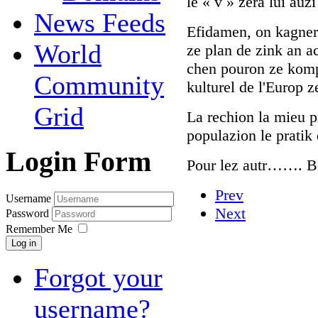
le « v » zera lui auz
News Feeds
Efidamen, on kagnera
World
ze plan de zink an ac
chen pouron ze komp
Community
kulturel de l'Europ z
Grid
La rechion la mieu p
populazion le prati
Login Form
Pour lez autr……. Bo
Prev
Username
Next
Password
Remember Me
Log in
Forgot your
username?