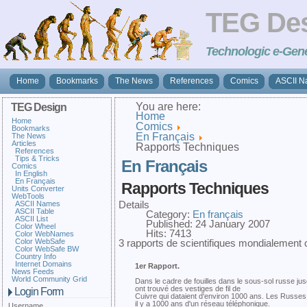
TEG De
Technologic e-Gene
Home
Bookmarks
The News
References
Comics
ASCII 
You are here:
TEG Design
Home
Home
Comics
Bookmarks
En Français
The News
Articles
Rapports Techniques
References
Tips & Tricks
En Français
Comics
In English
En Français
Rapports Techniques
Units Converter
WebTools
ASCII Names
Details
ASCII Table
Category:
En français
ASCII List
Published: 24 January 2007
Color Wheel
Hits: 7413
Color WebNames
Color WebSafe
3 rapports de scientifiques mondialement
Color WebSafe BW
Country Info
Internet Domains
1er Rapport.
News Feeds
World Community Grid
Dans le cadre de fouilles dans le sous-sol russe ju
ont trouvé des vestiges de fil de
Login Form
Cuivre qui dataient d'environ 1000 ans. Les Russes
il y a 1000 ans d'un réseau téléphonique.
Username