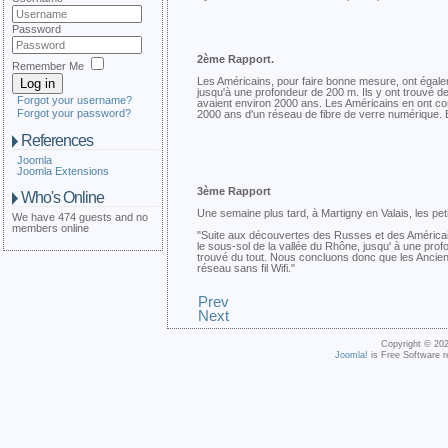
Password
2ème Rapport.
Remember Me
Les Américains, pour faire bonne mesure, ont égale
Log in
jusqu'à une profondeur de 200 m. Ils y ont trouvé des
Forgot your username?
avaient environ 2000 ans. Les Américains en ont con
Forgot your password?
2000 ans d'un réseau de fibre de verre numérique. 
References
Joomla
Joomla Extensions
3ème Rapport
Who's Online
Une semaine plus tard, à Martigny en Valais, les pet
We have 474 guests and no
members online
"Suite aux découvertes des Russes et des Américain
le sous-sol de la vallée du Rhône, jusqu' à une prof
trouvé du tout. Nous concluons donc que les Anciens
réseau sans fil Wifi."
Prev
Next
Copyright © 202
Joomla!
is Free Software r