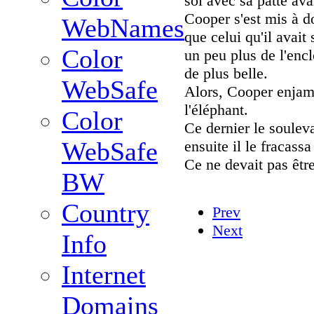
sol avec sa patte av
Cooper s'est mis à d
WebNames
que celui qu'il avait
Color
un peu plus de l'encl
de plus belle.
WebSafe
Alors, Cooper enjamb
l'éléphant.
Color
Ce dernier le souleva
WebSafe
ensuite il le fracassa
Ce ne devait pas êtr
BW
Country
Prev
Next
Info
Internet
Domains