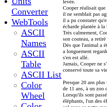
Units
levée.
Cooper réalisait que
Converter
il ne semblait pas ag
WebTools
il a pu constater qu'
écharde plantée à la 
ASCII
Très calmement, Coop
son couteau, a retiré 
Names
Dès que l'animal a ét
a longuement regardé
ASCII
s'en est allé.
Table
Jamais, Cooper ne s'e
conservé toute sa vi
ASCII List
Presque 20 ans plus 
Color
de 11 ans, à un zoo 
Wheel
Lorsqu'ils sont passé
éléphants, l'un des é
Color