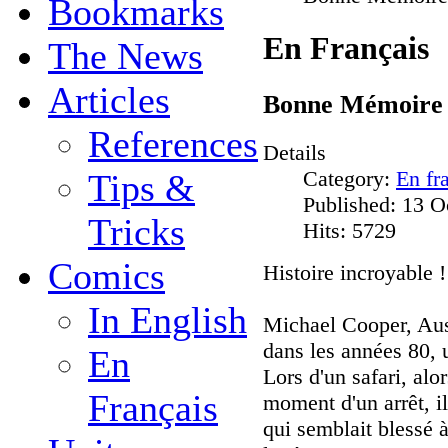
Bookmarks
En Français
The News
Articles
Bonne Mémoire
References
Details
Category:
En fr
Tips &
Published: 13 O
Tricks
Hits: 5729
Comics
Histoire incroyable !
In English
Michael Cooper, Aust
dans les années 80, 
En
Lors d'un safari, alo
Français
moment d'un arrêt, i
qui semblait blessé à