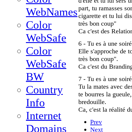
d'elle et tu lui sers 
part, tu ramasses son
WebNames
cigarette et tu lui di
Color
très bon coup"
Ca c'est des Relatio
WebSafe
6 - Tu es à une soiré
Color
Elle s'approche de to
très bon coup".
WebSafe
Ca c'est du Branding
BW
7 - Tu es à une soiré
Tu la mates avec des 
Country
te bourres la gueule, 
Info
bredouille.
Ca, c'est la réalité 
Internet
Prev
Domains
Next