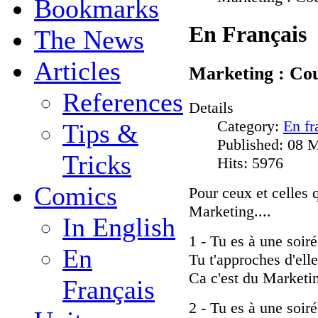
Bookmarks
En Français
The News
Articles
Marketing : Cou
References
Details
Category:
En fr
Tips &
Published: 08 
Tricks
Hits: 5976
Comics
Pour ceux et celles 
Marketing....
In English
1 - Tu es à une soiré
En
Tu t'approches d'elle
Ca c'est du Marketi
Français
2 - Tu es à une soir