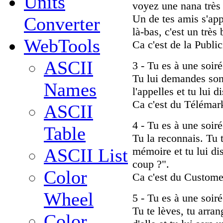
Units
voyez une nana très 
Un de tes amis s'appr
Converter
là-bas, c'est un très
WebTools
Ca c'est de la Public
ASCII
3 - Tu es à une soiré
Tu lui demandes son
Names
l'appelles et tu lui 
Ca c'est du Télémar
ASCII
4 - Tu es à une soiré
Table
Tu la reconnais. Tu t
mémoire et tu lui di
ASCII List
coup ?".
Color
Ca c'est du Custom
Wheel
5 - Tu es à une soiré
Tu te lèves, tu arra
Color