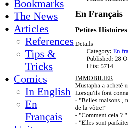
Bookmarks
En Français
The News
Articles
Petites Histoire
References
Details
Category:
En fr
Tips &
Published: 28 O
Tricks
Hits: 5714
Comics
IMMOBILIER
Mustapha a acheté un
In English
Lorsqu'ils font conn
- "Belles maisons , 
En
de la vôtre!"
Français
- "Comment cela ? " 
- "Elles sont parfai