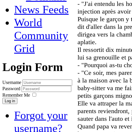
- "J'ai entendu les h
News Feeds
injection après avoir
Puisque le garçon y t
World
dit d'aller dans la p
Community
dirigea vers la chamb
aplatie.
Grid
Il ressortit dix minut
lui sa grenouille et 
Login Form
- "Pourquoi as-tu cho
- "Ce soir, mes paren
à la maison avec la ba
Username
baby-sitter va me fai
Password
petits garçons migno
Remember Me
Log in
Elle va attraper la m
parents reviendront, 
Forgot your
sauter dans l'auto et 
username?
Quand papa va reveni