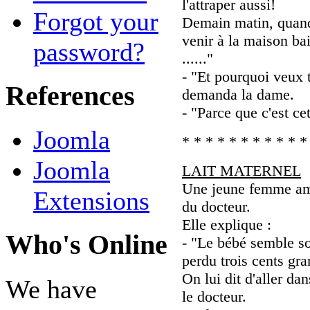
l'attraper aussi!
Forgot your
Demain matin, quand 
venir à la maison bai
password?
......"
- "Et pourquoi veux t
References
demanda la dame.
- "Parce que c'est ce
Joomla
* * * * * * * * * * *
Joomla
LAIT MATERNEL
Une jeune femme amè
Extensions
du docteur.
Elle explique :
Who's Online
- "Le bébé semble sou
perdu trois cents gr
On lui dit d'aller da
We have
le docteur.