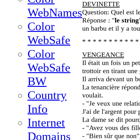
DEVINETTE
WebNames
Question: Quel est l
Réponse : "
le string
Color
un barbu et il y a t
WebSafe
* * * * * * * * * * *
Color
VENGEANCE
Il était un fois un p
WebSafe
trottoir en tirant un
BW
Il arriva devant un b
La tenancière répond
Country
voulait.
- "Je veux une relati
Info
J'ai de l'argent pour 
La dame se dit pourqu
Internet
- "Avez vous des fil
Domains
- "Bien sûr que non"