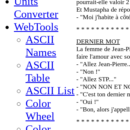
Units
pourrait-elle valoir 
Et Mustapha de répo
Converter
- "Moi j'habite à côt
WebTools
* * * * * * * * * * *
ASCII
DERNIER MOT
La femme de Jean-Pi
Names
faire l'amour avec so
ASCII
- "Allez Jean-Pierre.
- "Non !"
Table
- "Allez STP..."
- "NON NON ET N
ASCII List
- "C'est ton dernier 
Color
- "Oui !"
- "Bon, alors j'appel
Wheel
* * * * * * * * * * *
Color