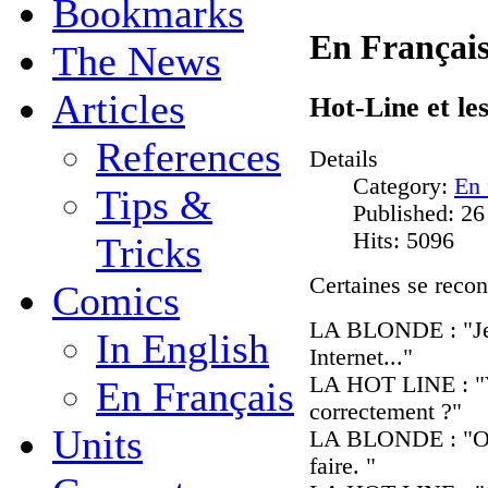
Bookmarks
En Françai
The News
Articles
Hot-Line et les
References
Details
Category:
En 
Tips &
Published: 2
Hits: 5096
Tricks
Certaines se reconn
Comics
LA BLONDE : "Je n
In English
Internet..."
LA HOT LINE : "Vo
En Français
correctement ?"
Units
LA BLONDE : "Oui,
faire. "