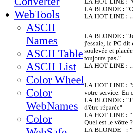
Converter
LA HOT LINE : "Qu
LA BLONDE : "Cin
WebTools
LA HOT LINE : ..
ASCII
LA BLONDE : "Je n
Names
j'essaie, le PC dit
soulevée et placée 
ASCII Table
toujours pas."
ASCII List
LA HOT LINE : ..
Color Wheel
LA HOT LINE : "Se
Color
votre service. En q
LA BLONDE : "J'ai
WebNames
d'être réparée"
LA HOT LINE : "Il
Color
Quel est le vôtre ?
WebSafe
LA BLONDE : "C'