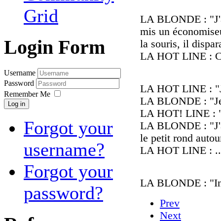
Grid
LA BLONDE : "J'a
mis un économiseu
Login Form
la souris, il dispara
LA HOT LINE : 
Username
Password
LA HOT LINE : "J
Remember Me
LA BLONDE : "Je s
Log in
LA HOT! LINE : "
Forgot your
LA BLONDE : "J'ai 
le petit rond autou
username?
LA HOT LINE : ..
Forgot your
LA BLONDE : "Int
password?
Prev
Next