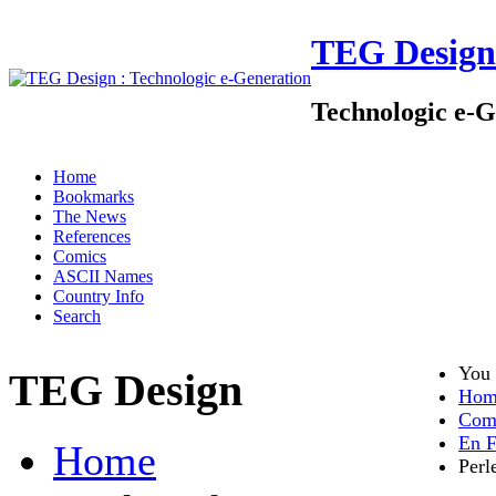
TEG Design
Technologic e-G
Home
Bookmarks
The News
References
Comics
ASCII Names
Country Info
Search
You 
TEG Design
Hom
Com
En F
Home
Perl