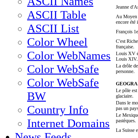
ASCII Names
Jeanne d'Ar
ASCII Table
Au Moyen A
encore été 
ASCII List
François 1er
Color Wheel
C'est Riche
française.
Color WebNames
Louis XV éta
Louis XIV.
Color WebSafe
La drôle de 
personne.
Color WebSafe
GEOGRAP
Le pôle est
BW
glaciaire.
Dans le mon
Country Info
pas un pays
Le Mexique 
Internet Domains
pastèques.
La Suisse e
News Feeds