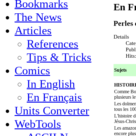
Bookmarks
En F
The News
Perles 
Articles
Details
References
Cate
Publ
Tips & Tricks
Hits
Comics
Sujets
In English
HISTOIRE
Comme Bona
En Français
plusieurs let
Les dolmens
Units Converter
tous les 10
L'histoire
WebTools
Jésus-Chris
Les amazon
encore plu