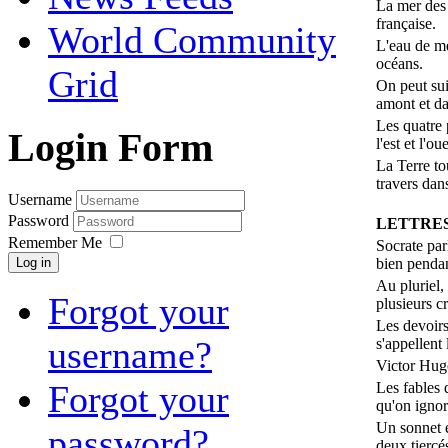
La mer des 
française.
World Community
L'eau de mer
océans.
Grid
On peut sui
amont et dan
Les quatre 
Login Form
l'est et l'oue
La Terre to
travers dans
Username
Password
LETTRES
Remember Me
Socrate par
bien penda
Log in
Au pluriel, 
Forgot your
plusieurs cr
Les devoirs
username?
s'appellent
Victor Hugo
Forgot your
Les fables 
qu'on ignor
Un sonnet e
password?
deux tiercé