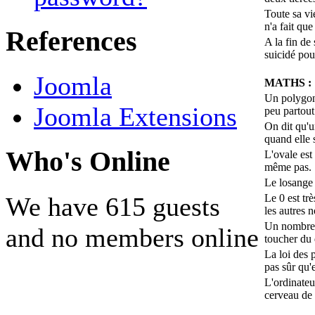
Toute sa vi
n'a fait que
References
A la fin de
suicidé pour
Joomla
MATHS :
Un polygone
Joomla Extensions
peu partout
On dit qu'u
quand elle 
Who's Online
L'ovale est
même pas.
Le losange 
We have 615 guests
Le 0 est trè
les autres 
Un nombre 
and no members online
toucher du 
La loi des p
pas sûr qu'e
L'ordinateu
cerveau de 